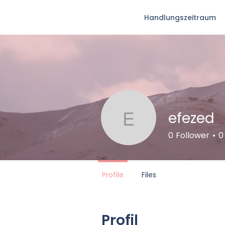
Handlungszeitraum
efezed
efezed
0
Follower
0
Profile
Files
Profil