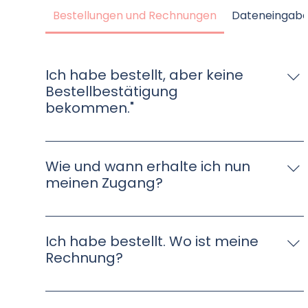
Bestellungen und Rechnungen
Dateneingabe
Ich habe bestellt, aber keine
Bestellbestätigung
bekommen."
Spätestens nach ca. 2h erhalten Sie nach einer
erfolgreichen Bestellung eine E-Mail.
Wie und wann erhalte ich nun
meinen Zugang?
Vor Launch erhalten Sie Ihre Zugangsdaten per
Mail mit einer entsprechenden
Ich habe bestellt. Wo ist meine
Registrierungsanleitung.
Rechnung?
Die Rechnung sollten Sie als einen Download-
Link in einer E-Mail erhalten haben.