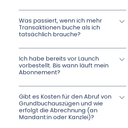
Jede wirtschaftliche Einheit muss erklärt
werden. “Pro Erklärung” meint hier also “pro
Was passiert, wenn ich mehr
wirtschaftliche Einheit”.
Transaktionen buche als ich
tatsächlich brauche?
Kein Problem. Auf dieses Guthaben können Sie
weiterhin zugreifen, es verfällt nicht im
Ich habe bereits vor Launch
Zeitverlauf. Vielmehr können Sie dieses für neue
vorbestellt. Bis wann läuft mein
Erklärungsanlässe nutzen wie z. B. eine
Abonnement?
Änderung der Nutzungsart o.ä.
Mit der Vorbestellung wurde das Abonnement
bereits gestartet, daher haben Sie die
Gibt es Kosten für den Abruf von
Rechnung erhalten. Die Laufzeit wird dennoch
Grundbuchauszügen und wie
bis Dezember 2022 gehen, was bedeutet, dass
erfolgt die Abrechnung (an
Sie alle Leistungen vor dem Launch von uns
Mandant:in oder Kanzlei)?
geschenkt bekommen. Sie erhalten als Erstes
Zugriff auf unsere Software und können die Zeit