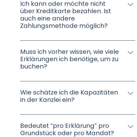
Ich kann oder möchte nicht
über Kreditkarte bezahlen. Ist
auch eine andere
Zahlungsmethode möglich?
Ja. Unter diesem Link können Sie eine
Bestellung per Rechnung oder SEPA-Lastschrift
Muss ich vorher wissen, wie viele
beauftragen.
Erklärungen ich benötige, um zu
buchen?
Nein. Zwar ist es ratsam schon früh den
Arbeitsaufwand, der auf Ihre Kanzlei zukommt,
Wie schätze ich die Kapazitäten
einzuschätzen, Sie können aber auch erst die
in der Kanzlei ein?
Lizenzen buchen und zu jeder späteren Zeit
bzgl. Staffelpreise auf uns zukommen.
Hierzu empfehlen wir, eine Umfrage an Ihre
Mandant:innen zu schicken. In unserem
Bedeutet “pro Erklärung” pro
Infopaket finden Sie eine Anleitung zu einer
Grundstück oder pro Mandat?
eleganten Lösung.