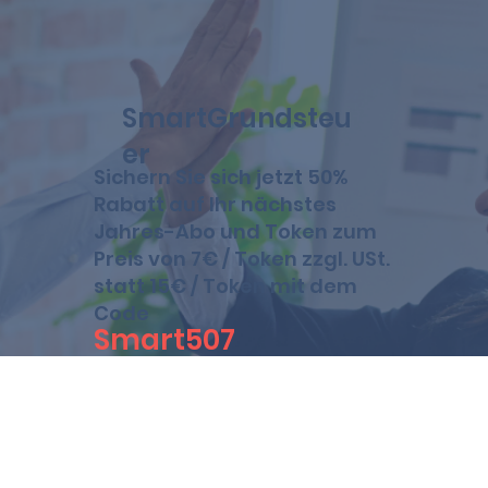
SmartGrundsteu
er
Sichern Sie sich jetzt 50%
Rabatt auf Ihr nächstes
Jahres-Abo und Token zum
Preis von 7€ / Token zzgl. USt.
statt 15€ / Token mit dem
Code
Smart507